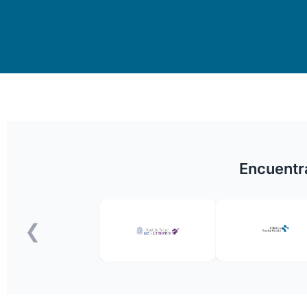
Encuentra
❮