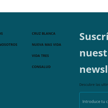
Suscr
OS
CRUZ BLANCA
 NOSOTROS
NUEVA MAS VIDA
nuest
VIDA TRES
newsl
CONSALUD
Descubre las ult