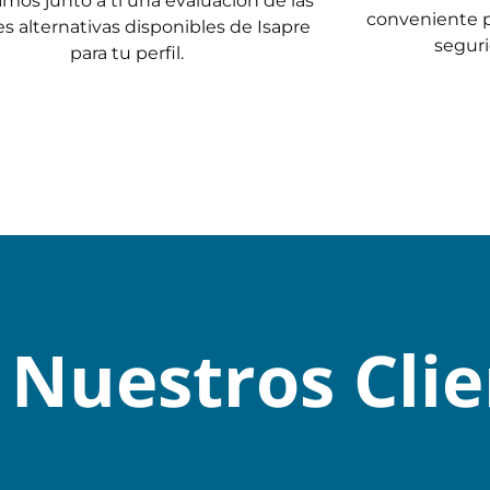
amos junto a ti una evaluación de las
conveniente p
s alternativas disponibles de Isapre
seguri
para tu perfil.
 Nuestros Clie