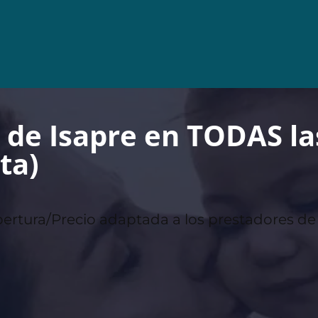
de Isapre en TODAS las
ta)
ertura/Precio adaptada a los prestadores de 