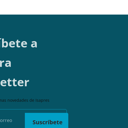
íbete a
ra
etter
imas novedades de Isapres
Suscríbete