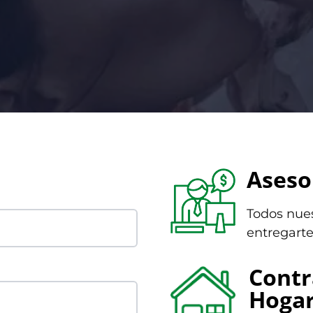
Aseso
Todos nues
entregarte
Contr
Hoga