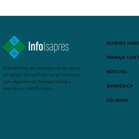
QUIÉNES SOM
TRABAJA CON
Plataforma de inteligencia de datos
NOTICIAS
en salud. Simplificamos el mercado
con algoritmos transparentes y
BANMÉDICA
ejecutivos certificados.
COLMENA