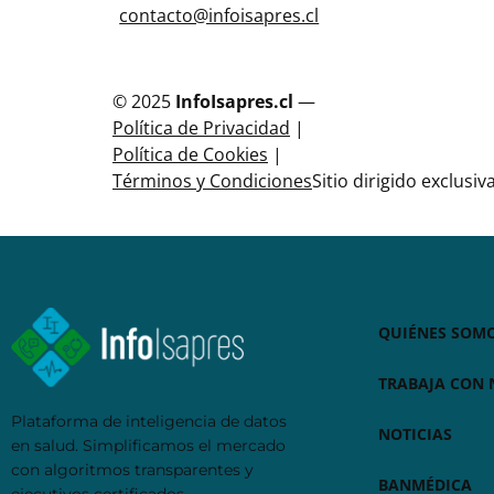
contacto@infoisapres.cl
© 2025
InfoIsapres.cl
—
Política de Privacidad
|
Política de Cookies
|
Términos y Condiciones
Sitio dirigido exclusi
QUIÉNES SOM
TRABAJA CON
Plataforma de inteligencia de datos
NOTICIAS
en salud. Simplificamos el mercado
con algoritmos transparentes y
BANMÉDICA
ejecutivos certificados.