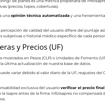
ring» de planes es una métrica propietaria de InfoIsapr
as (precios, topes, coberturas).
es una
opinión técnica automatizada
y una herramienta 
a percepción de calidad del usuario difiere del puntaje a
 subjetivas o historial médico específico de cada perso
eras y Precios (UF)
os mostrados en Pesos (CLP) o Unidades de Fomento (UF)
a última actualización de nuestra base de datos.
uede variar debido al valor diario de la UF, reajustes del 
nsabilidad exclusiva del usuario
verificar el precio fin
 la Isapre antes de la firma. InfoIsapres no compensará 
os.